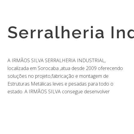
Serralheria In
A IRMÃOS SILVA SERRALHERIA INDUSTRIAL,
soluções inteligentes para diversos tipos de
localizada em Sorocaba ,atua desde 2009 oferecendo
situações,atendendo desde industrias e comercio ao
soluções no projeto,fabricação e montagem de
mais arrojados projetos arquitetônicos. Juntos levando
Estruturas Metálicas leves e pesadas para todo o
inovação e soluções econômicas para seu
estado. A IRMÃOS SILVA consegue desenvolver